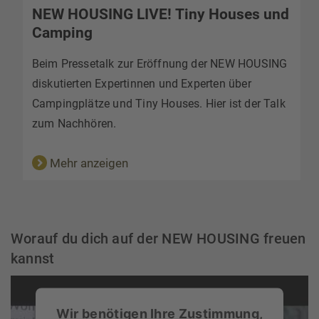
HOUSING LIVE! Tiny Houses und
LESEN S
ing
NEWS
ressetalk zur Eröffnung der NEW HOUSING
Weitere sp
erten Expertinnen und Experten über
Tiny House
plätze und Tiny Houses. Hier ist der Talk
Klick entfe
chhören.
Mehr a
r anzeigen
Worauf du dich auf der NEW HOUSING freuen
kannst
Wir benötigen Ihre Zustimmung,